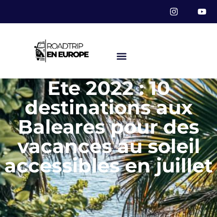
Ete 2022 : 10
destinations aux
Baleares pour des
vacances au soleil
accessibles en juillet